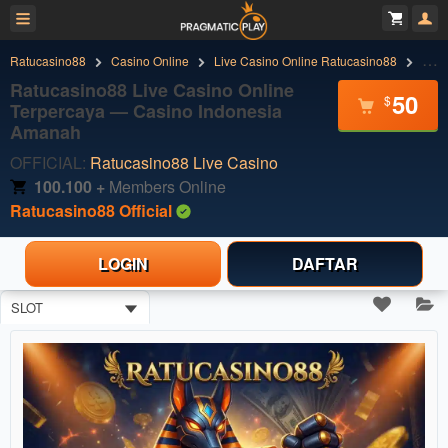
Ratucasino88
Casino Online
Live Casino Online Ratucasino88
Ratu
Ratucasino88 Live Casino Online
50
$
Terpercaya — Casino Indonesia
Amanah
OFFICIAL:
Ratucasino88 Live Casino
100.100 +
Members Online
Ratucasino88 Official
LOGIN
DAFTAR
SLOT