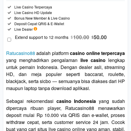
Regular
Included:
Live Casino Terpercaya
License
Included:
Live Casino HD Update
SELECTED
Included:
Bonus New Member & Live Casino
88
$
Included:
Deposit Cepat QRIS & E-Wallet
Included:
Live Dealer
Ratucasino88
100.00
50.00
menyediakan
Extend support to 12 months
$
$
banyak permainan
dan sangat
Ratucasino88
adalah platform
casino online terpercaya
merekomendasikan
yang menghadirkan pengalaman
live casino
lengkap
Live Casino Online
untuk pemain Indonesia. Dengan dealer asli, streaming
yang sangat gacor
HD, dan meja populer seperti baccarat, roulette,
untuk semua
playernya yang
blackjack, serta sicbo — semuanya bisa diakses dari HP
telah merasa puas
maupun laptop tanpa download aplikasi.
dengan hasilnya.
Sebagai rekomendasi
casino Indonesia
yang sudah
View
dipercaya ribuan player, Ratucasino88 menawarkan
license
deposit mulai Rp 10.000 via QRIS dan e-wallet, proses
details
withdraw cepat, serta customer service 24 jam. Cocok
buat yang cari situs live casino online yang aman, stabil,