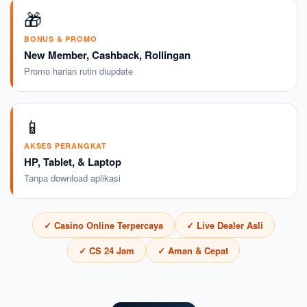
🎁
BONUS & PROMO
New Member, Cashback, Rollingan
Promo harian rutin diupdate
📱
AKSES PERANGKAT
HP, Tablet, & Laptop
Tanpa download aplikasi
✓ Casino Online Terpercaya
✓ Live Dealer Asli
✓ CS 24 Jam
✓ Aman & Cepat