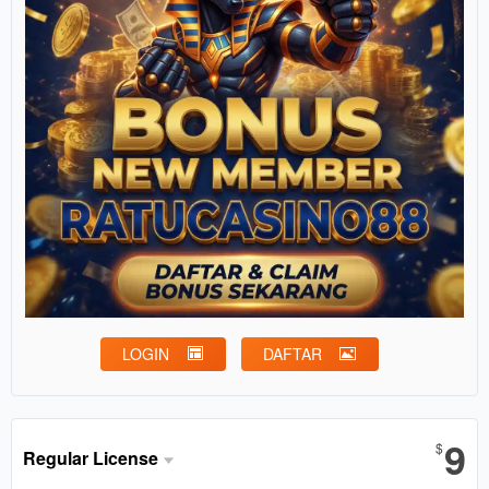
LOGIN
DAFTAR
Show More
9
$
Regular License