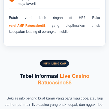
meja favorit
Butuh versi lebih ringan di HP? Buka
yang dioptimalkan untuk
versi AMP Ratucasino88
kecepatan loading di perangkat mobile.
INFO LENGKAP
Tabel Informasi
Live Casino
Ratucasino88
Sekilas info penting buat kamu yang baru mau coba atau lagi
cari tempat main live casino yang enak, cepat, dan nggak ribet.