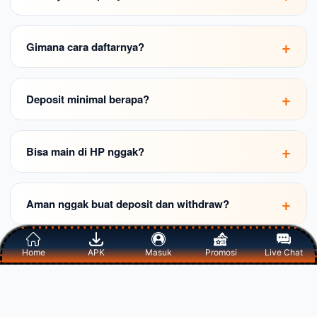
Gimana cara daftarnya?
Deposit minimal berapa?
Bisa main di HP nggak?
Aman nggak buat deposit dan withdraw?
Home
APK
Masuk
Promosi
Live Chat