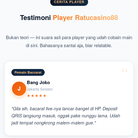
CERITA PLAYER
Testimoni
Player Ratucasino88
Bukan teori — ini suara asli para player yang udah cobain main
di sini. Bahasanya santai aja, biar relatable.
Pemain Baccarat
Bang Joko
J
Jakarta Selatan
★★★★★
"Gila sih, bacarat live-nya lancar banget di HP. Deposit
QRIS langsung masuk, nggak pake nunggu lama. Udah
jadi tempat nongkrong malem-malem gue."