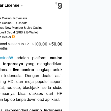
9
$
ar License
88
lar License
$
SELECTED
luded:
e Casino Terpercaya
luded:
casino88 menyediakan banyak
ve Casino HD Update
luded:
nus New Member & Live Casino
ainan dan sangat merekomendasikan
luded:
osit Cepat QRIS & E-Wallet
 Casino Online yang sangat gacor untuk
luded:
e Dealer
a playernya yang telah merasa puas
100.00
50.00
tend support to 12
an hasilnya.
$
$
nths
asino88
adalah platform
casino
e terpercaya
yang menghadirkan
alaman
live casino
lengkap untuk
n Indonesia. Dengan dealer asli,
ming HD, dan meja populer seperti
at, roulette, blackjack, serta sicbo
muanya bisa diakses dari HP
 laptop tanpa download aplikasi.
ai rekomendasi
casino Indonesia