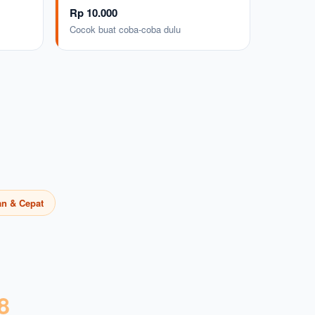
Rp 10.000
Cocok buat coba-coba dulu
n & Cepat
8