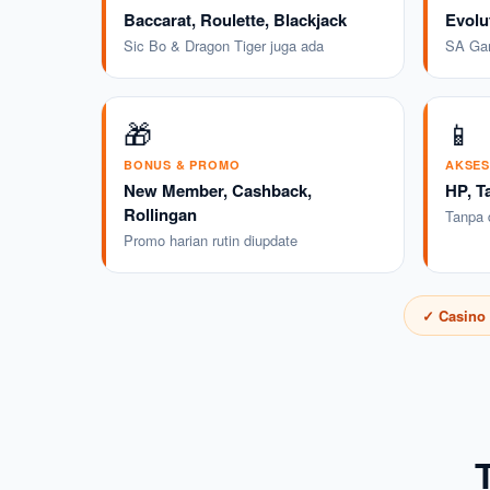
Baccarat, Roulette, Blackjack
Evolu
Sic Bo & Dragon Tiger juga ada
SA Gam
🎁
📱
BONUS & PROMO
AKSES
New Member, Cashback,
HP, T
Rollingan
Tanpa 
Promo harian rutin diupdate
✓ Casino 