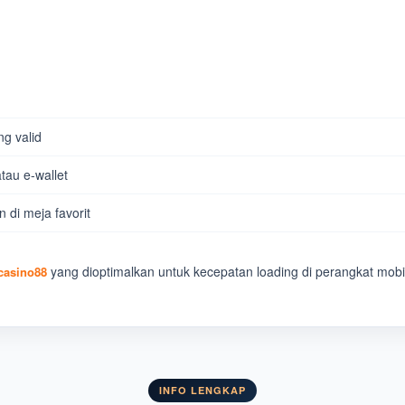
ng valid
tau e-wallet
n di meja favorit
yang dioptimalkan untuk kecepatan loading di perangkat mobi
casino88
INFO LENGKAP