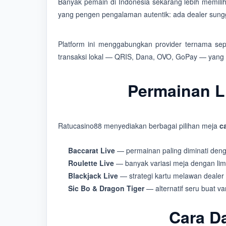
Banyak pemain di Indonesia sekarang lebih memili
yang pengen pengalaman autentik: ada dealer sunggu
Platform ini menggabungkan provider ternama seper
transaksi lokal — QRIS, Dana, OVO, GoPay — yang 
Permainan L
Ratucasino88 menyediakan berbagai pilihan meja
c
Baccarat Live
— permainan paling diminati den
Roulette Live
— banyak variasi meja dengan lim
Blackjack Live
— strategi kartu melawan dealer 
Sic Bo & Dragon Tiger
— alternatif seru buat va
Cara Da