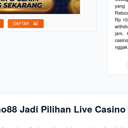
yang 
Ratuc
Rp 10.
DAFTAR
withdr
jam. 
casin
nggak 
88 Jadi Pilihan Live Casino