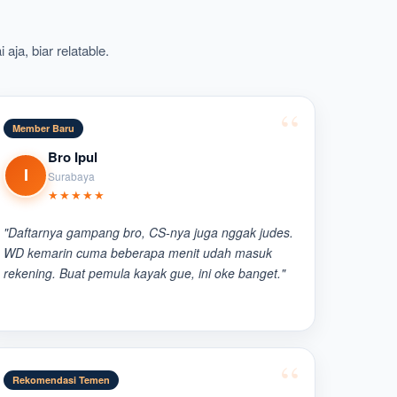
aja, biar relatable.
Member Baru
Bro Ipul
I
Surabaya
★★★★★
"Daftarnya gampang bro, CS-nya juga nggak judes.
WD kemarin cuma beberapa menit udah masuk
rekening. Buat pemula kayak gue, ini oke banget."
Rekomendasi Temen