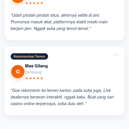
★★★★★
"Udah pindah-pindah situs, akhirnya settle di sini.
Promonya masuk akal, platformnya stabil meski main
berjam-jam. Nggak suka yang lemot-lemot."
Rekomendasi Temen
Mas Gilang
G
Semarang
★★★★★
"Gue rekomenin ke temen kantor, pada suka juga. Live
dealernya beneran interaktif, nggak kaku. Buat yang cari
casino online terpercaya, coba dulu deh."