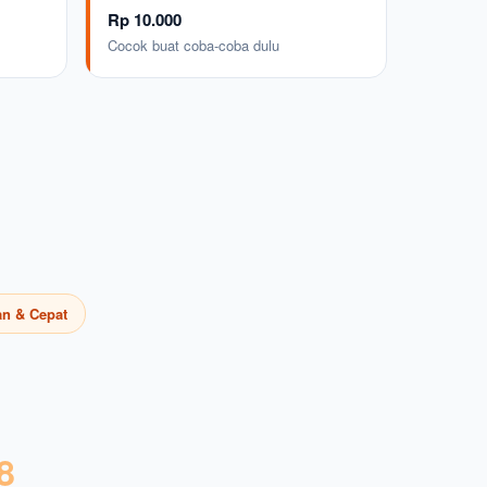
Rp 10.000
Cocok buat coba-coba dulu
n & Cepat
8