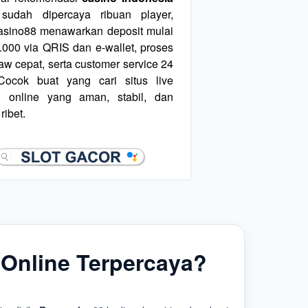
sudah dipercaya ribuan player,
asino88 menawarkan deposit mulai
000 via QRIS dan e-wallet, proses
aw cepat, serta customer service 24
Cocok buat yang cari situs live
o online yang aman, stabil, dan
ribet.
 Online Terpercaya?