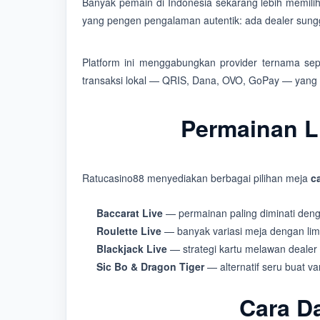
Banyak pemain di Indonesia sekarang lebih memili
yang pengen pengalaman autentik: ada dealer sunggu
Platform ini menggabungkan provider ternama seper
transaksi lokal — QRIS, Dana, OVO, GoPay — yang 
Permainan L
Ratucasino88 menyediakan berbagai pilihan meja
c
Baccarat Live
— permainan paling diminati den
Roulette Live
— banyak variasi meja dengan lim
Blackjack Live
— strategi kartu melawan dealer 
Sic Bo & Dragon Tiger
— alternatif seru buat va
Cara Da