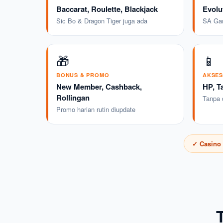
Baccarat, Roulette, Blackjack
Evolu
Sic Bo & Dragon Tiger juga ada
SA Gam
🎁
📱
BONUS & PROMO
AKSES
New Member, Cashback,
HP, T
Rollingan
Tanpa 
Promo harian rutin diupdate
✓ Casino 