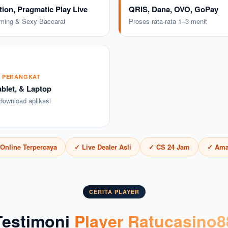
tion, Pragmatic Play Live
QRIS, Dana, OVO, GoPay
ing & Sexy Baccarat
Proses rata-rata 1–3 menit
 PERANGKAT
ablet, & Laptop
download aplikasi
Online Terpercaya
✓ Live Dealer Asli
✓ CS 24 Jam
✓ Ama
CERITA PLAYER
Testimoni
Player Ratucasino8