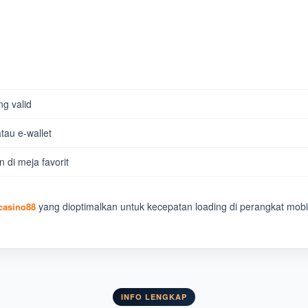
ng valid
tau e-wallet
n di meja favorit
yang dioptimalkan untuk kecepatan loading di perangkat mobi
casino88
INFO LENGKAP