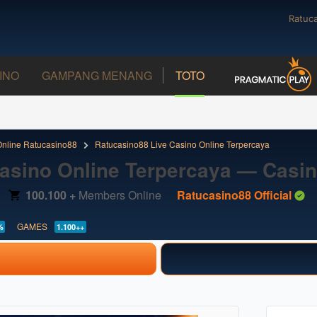
Ratuc
INO
GAMPANG MENANG
TOTO
Online Ratucasino88
Ratucasino88 Live Casino Online Terpercaya
Casino Online Terpercaya — Casi
100.100 +
Members Online
Ratucasino88 Official
GAMES
%
1.100++