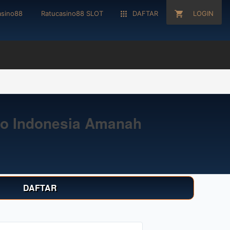
asino88
Ratucasino88 SLOT
DAFTAR
LOGIN
no Indonesia Amanah
DAFTAR