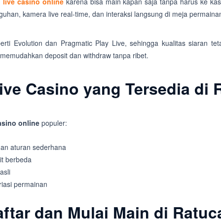
h
live casino online
karena bisa main kapan saja tanpa harus ke kasi
han, kamera live real-time, dan interaksi langsung di meja permaina
ti Evolution dan Pragmatic Play Live, sehingga kualitas siaran te
memudahkan deposit dan withdraw tanpa ribet.
ive Casino yang Tersedia di 
asino online
populer:
gan aturan sederhana
it berbeda
asli
riasi permainan
ftar dan Mulai Main di Ratu