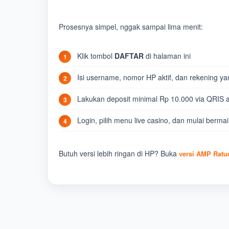
Prosesnya simpel, nggak sampai lima menit:
Klik tombol
DAFTAR
di halaman ini
Isi username, nomor HP aktif, dan rekening ya
Lakukan deposit minimal Rp 10.000 via QRIS a
Login, pilih menu live casino, dan mulai bermai
Butuh versi lebih ringan di HP? Buka
versi AMP Ratu