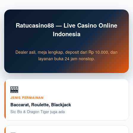
Ratucasino88 — Live Casino Online
Indonesia
Dealer asli, meja lengkap, deposit dari Rp 10.000, dan
layanan buka 24 jam nonstop.
🎰
JENIS PERMAINAN
Baccarat, Roulette, Blackjack
Sic Bo & Dragon Tiger juga ada