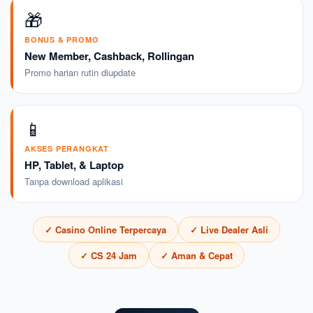
🎁
BONUS & PROMO
New Member, Cashback, Rollingan
Promo harian rutin diupdate
📱
AKSES PERANGKAT
HP, Tablet, & Laptop
Tanpa download aplikasi
✓ Casino Online Terpercaya
✓ Live Dealer Asli
✓ CS 24 Jam
✓ Aman & Cepat