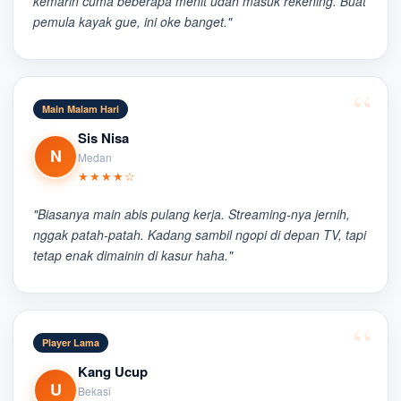
kemarin cuma beberapa menit udah masuk rekening. Buat
pemula kayak gue, ini oke banget."
Main Malam Hari
Sis Nisa
N
Medan
★★★★☆
"Biasanya main abis pulang kerja. Streaming-nya jernih,
nggak patah-patah. Kadang sambil ngopi di depan TV, tapi
tetap enak dimainin di kasur haha."
Player Lama
Kang Ucup
U
Bekasi