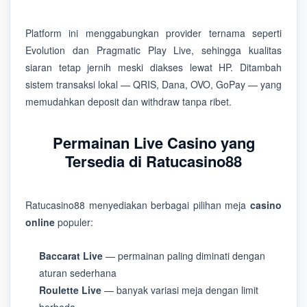
Platform ini menggabungkan provider ternama seperti
Evolution dan Pragmatic Play Live, sehingga kualitas
siaran tetap jernih meski diakses lewat HP. Ditambah
sistem transaksi lokal — QRIS, Dana, OVO, GoPay — yang
memudahkan deposit dan withdraw tanpa ribet.
Permainan Live Casino yang
Tersedia di Ratucasino88
Ratucasino88 menyediakan berbagai pilihan meja
casino
online
populer:
Baccarat Live
— permainan paling diminati dengan
aturan sederhana
Roulette Live
— banyak variasi meja dengan limit