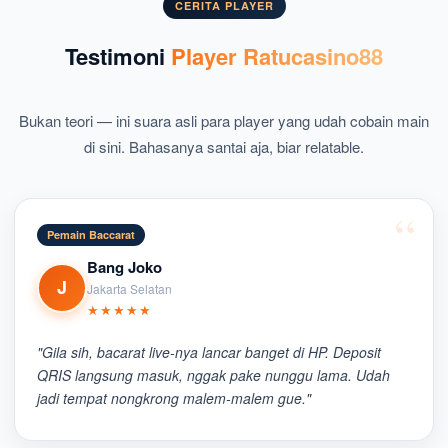
CERITA PLAYER
Testimoni
Player Ratucasino88
Bukan teori — ini suara asli para player yang udah cobain main
di sini. Bahasanya santai aja, biar relatable.
Pemain Baccarat
Bang Joko
J
Jakarta Selatan
★★★★★
"Gila sih, bacarat live-nya lancar banget di HP. Deposit
QRIS langsung masuk, nggak pake nunggu lama. Udah
jadi tempat nongkrong malem-malem gue."