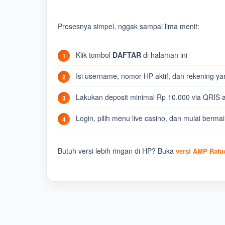
Prosesnya simpel, nggak sampai lima menit:
Klik tombol
DAFTAR
di halaman ini
Isi username, nomor HP aktif, dan rekening ya
Lakukan deposit minimal Rp 10.000 via QRIS a
Login, pilih menu live casino, dan mulai bermai
Butuh versi lebih ringan di HP? Buka
versi AMP Ratu