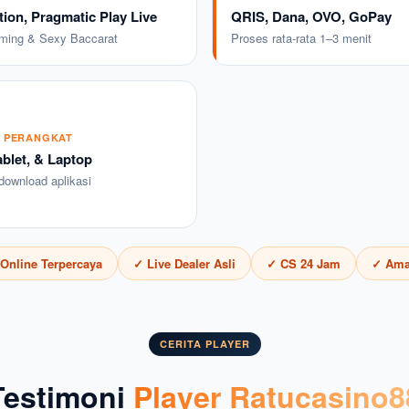
tion, Pragmatic Play Live
QRIS, Dana, OVO, GoPay
ing & Sexy Baccarat
Proses rata-rata 1–3 menit
 PERANGKAT
ablet, & Laptop
download aplikasi
Online Terpercaya
✓ Live Dealer Asli
✓ CS 24 Jam
✓ Ama
CERITA PLAYER
Testimoni
Player Ratucasino8