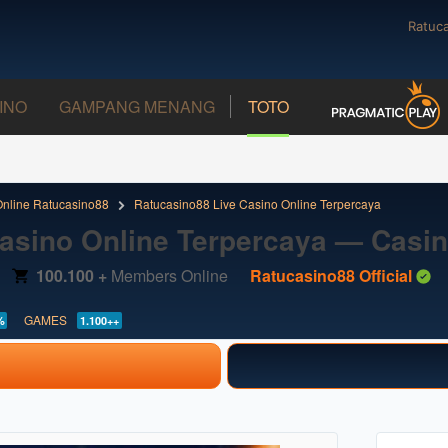
Ratuc
INO
GAMPANG MENANG
TOTO
Online Ratucasino88
Ratucasino88 Live Casino Online Terpercaya
Casino Online Terpercaya — Casi
100.100 +
Members Online
Ratucasino88 Official
GAMES
%
1.100++