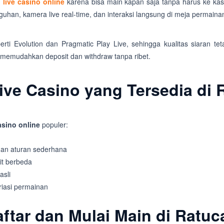
h
live casino online
karena bisa main kapan saja tanpa harus ke kasi
han, kamera live real-time, dan interaksi langsung di meja permaina
ti Evolution dan Pragmatic Play Live, sehingga kualitas siaran te
memudahkan deposit dan withdraw tanpa ribet.
ive Casino yang Tersedia di 
asino online
populer:
gan aturan sederhana
it berbeda
asli
riasi permainan
ftar dan Mulai Main di Ratu