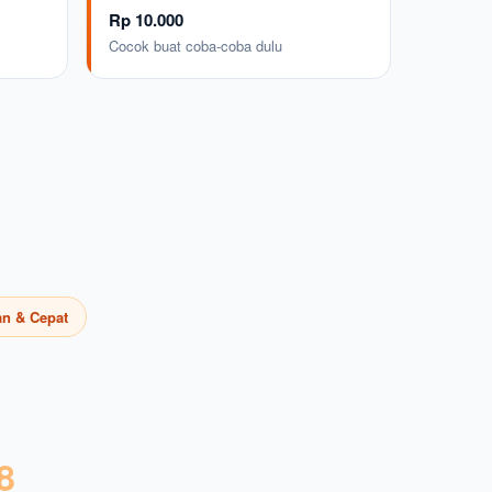
Rp 10.000
Cocok buat coba-coba dulu
n & Cepat
8