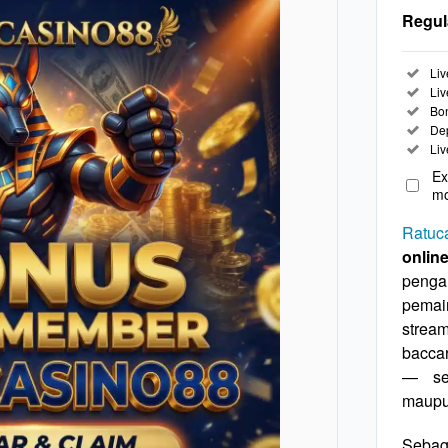
Regul
Regu
Inc
Liv
Inc
Ratu
Li
Inc
Bo
perm
Inc
Dep
Live
Inc
Liv
semu
Ex
deng
mo
View
Ratuc
license
onlin
details
peng
pemai
strea
baccar
— se
maupun
Sebag