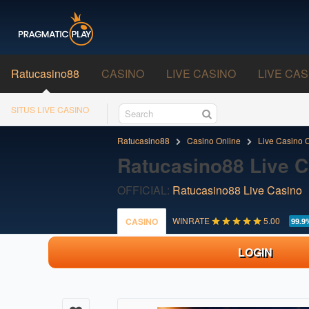
Ratucasino88
CASINO
LIVE CASINO
LIVE CAS
SITUS LIVE CASINO
Search
Ratucasino88
Casino Online
Live Casino 
Ratucasino88 Live 
OFFICIAL:
Ratucasino88 Live Casino
5.00
WINRATE
5.00
CASINO
99.9
stars
LOGIN