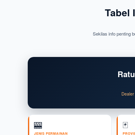
Tabel 
Sekilas info penting 
Ratu
Dealer 
🎰
🃏
JENIS PERMAINAN
PROVI