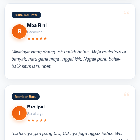
Suka Roulette
Mba Rini
R
Bandung
★★★★★
"Awalnya iseng doang, eh malah betah. Meja roulette-nya
banyak, mau ganti meja tinggal klik. Nggak perlu bolak-
balik situs lain, ribet."
Member Baru
Bro Ipul
I
Surabaya
★★★★★
"Daftarnya gampang bro, CS-nya juga nggak judes. WD