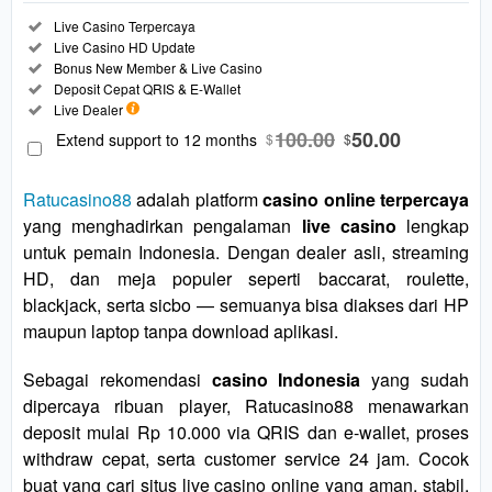
Regular
Included:
Live Casino Terpercaya
License
Included:
Live Casino HD Update
SELECTED
Included:
Bonus New Member & Live Casino
88
$
Included:
Deposit Cepat QRIS & E-Wallet
Included:
Live Dealer
Ratucasino88
100.00
50.00
menyediakan
Extend support to 12 months
$
$
banyak permainan
dan sangat
Ratucasino88
adalah platform
casino online terpercaya
merekomendasikan
yang menghadirkan pengalaman
live casino
lengkap
Live Casino Online
untuk pemain Indonesia. Dengan dealer asli, streaming
yang sangat gacor
HD, dan meja populer seperti baccarat, roulette,
untuk semua
playernya yang
blackjack, serta sicbo — semuanya bisa diakses dari HP
telah merasa puas
maupun laptop tanpa download aplikasi.
dengan hasilnya.
Sebagai rekomendasi
casino Indonesia
yang sudah
View
dipercaya ribuan player, Ratucasino88 menawarkan
license
deposit mulai Rp 10.000 via QRIS dan e-wallet, proses
details
withdraw cepat, serta customer service 24 jam. Cocok
buat yang cari situs live casino online yang aman, stabil,