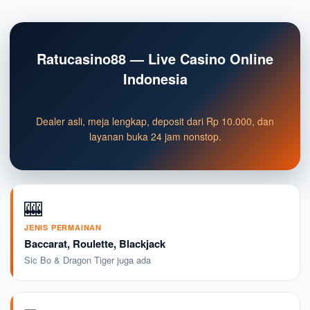
Ratucasino88 — Live Casino Online
Indonesia
Dealer asli, meja lengkap, deposit dari Rp 10.000, dan
layanan buka 24 jam nonstop.
🎰
JENIS PERMAINAN
Baccarat, Roulette, Blackjack
Sic Bo & Dragon Tiger juga ada