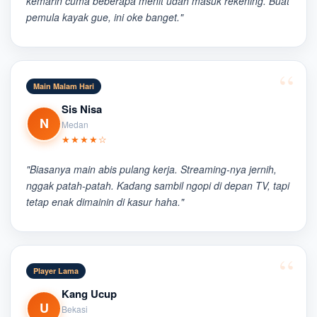
kemarin cuma beberapa menit udah masuk rekening. Buat
pemula kayak gue, ini oke banget."
Main Malam Hari
Sis Nisa
N
Medan
★★★★☆
"Biasanya main abis pulang kerja. Streaming-nya jernih,
nggak patah-patah. Kadang sambil ngopi di depan TV, tapi
tetap enak dimainin di kasur haha."
Player Lama
Kang Ucup
U
Bekasi