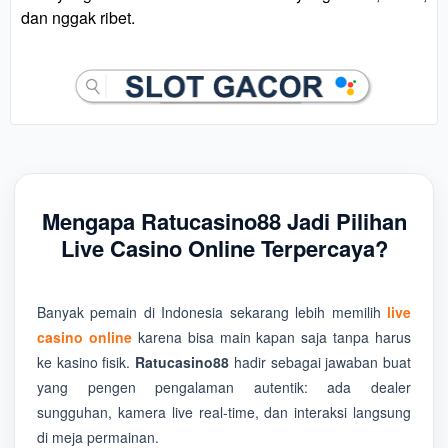
dan nggak ribet.
Mengapa Ratucasino88 Jadi Pilihan
Live Casino Online Terpercaya?
Banyak pemain di Indonesia sekarang lebih memilih
live
casino online
karena bisa main kapan saja tanpa harus
ke kasino fisik.
Ratucasino88
hadir sebagai jawaban buat
yang pengen pengalaman autentik: ada dealer
sungguhan, kamera live real-time, dan interaksi langsung
di meja permainan.