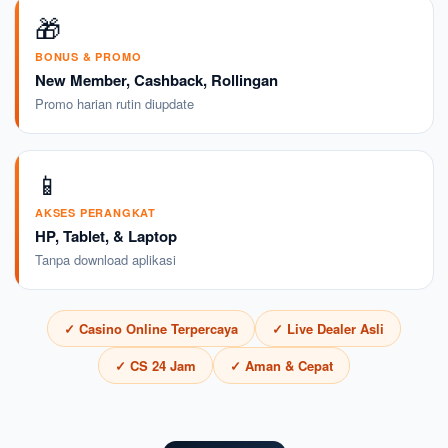
🎁
BONUS & PROMO
New Member, Cashback, Rollingan
Promo harian rutin diupdate
📱
AKSES PERANGKAT
HP, Tablet, & Laptop
Tanpa download aplikasi
✓ Casino Online Terpercaya
✓ Live Dealer Asli
✓ CS 24 Jam
✓ Aman & Cepat