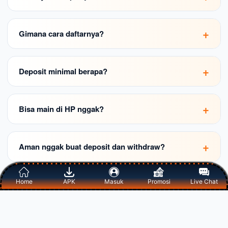
Gimana cara daftarnya?
Deposit minimal berapa?
Bisa main di HP nggak?
Aman nggak buat deposit dan withdraw?
Home
APK
Masuk
Promosi
Live Chat