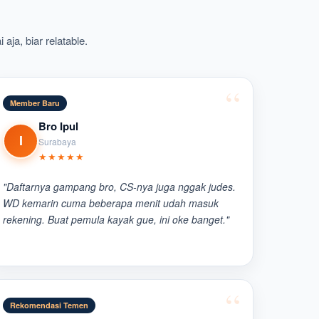
aja, biar relatable.
Member Baru
Bro Ipul
I
Surabaya
★★★★★
"Daftarnya gampang bro, CS-nya juga nggak judes.
WD kemarin cuma beberapa menit udah masuk
rekening. Buat pemula kayak gue, ini oke banget."
Rekomendasi Temen