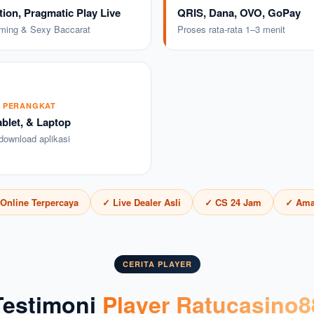
tion, Pragmatic Play Live
QRIS, Dana, OVO, GoPay
ing & Sexy Baccarat
Proses rata-rata 1–3 menit
 PERANGKAT
ablet, & Laptop
download aplikasi
Online Terpercaya
✓ Live Dealer Asli
✓ CS 24 Jam
✓ Ama
CERITA PLAYER
Testimoni
Player Ratucasino8