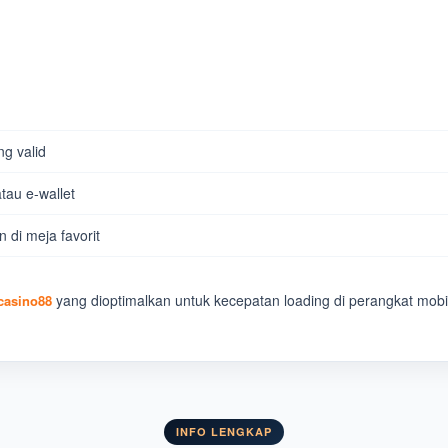
ng valid
tau e-wallet
n di meja favorit
yang dioptimalkan untuk kecepatan loading di perangkat mobi
casino88
INFO LENGKAP