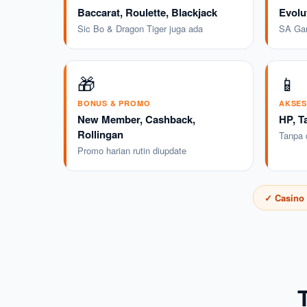
Baccarat, Roulette, Blackjack
Evolu
Sic Bo & Dragon Tiger juga ada
SA Gam
🎁
📱
BONUS & PROMO
AKSES
New Member, Cashback,
HP, T
Rollingan
Tanpa 
Promo harian rutin diupdate
✓ Casino 