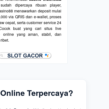
sudah dipercaya ribuan player,
asino88 menawarkan deposit mulai
000 via QRIS dan e-wallet, proses
aw cepat, serta customer service 24
Cocok buat yang cari situs live
o online yang aman, stabil, dan
ribet.
 Online Terpercaya?