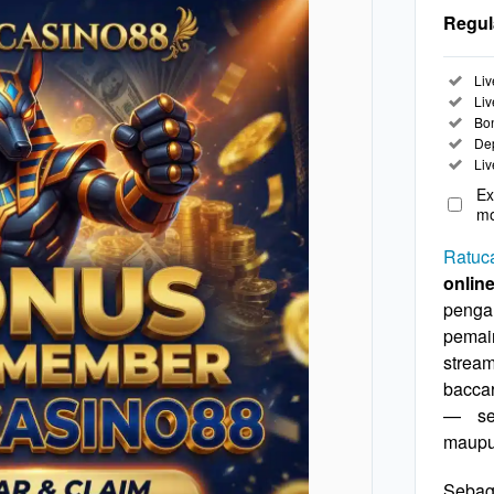
Regul
Regu
Inc
Liv
Inc
Ratu
Li
Inc
Bo
perm
Inc
Dep
Live
Inc
Liv
semu
Ex
deng
mo
View
Ratuc
license
onlin
details
peng
pemai
strea
baccar
— se
maupun
Sebag