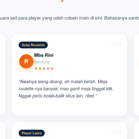
uara asli para player yang udah cobain main di sini. Bahasanya santai 
Suka Roulette
Mba Rini
R
Bandung
★★★★★
"Awalnya iseng doang, eh malah betah. Meja
roulette-nya banyak, mau ganti meja tinggal klik.
Nggak perlu bolak-balik situs lain, ribet."
Player Lama