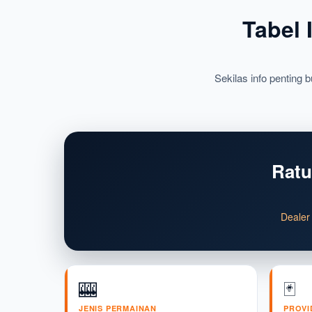
Tabel 
Sekilas info penting 
Ratu
Dealer 
🎰
🃏
JENIS PERMAINAN
PROVI