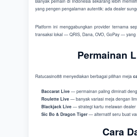
Banyak pemain di Indonesia sekarang lebih memili
yang pengen pengalaman autentik: ada dealer sunggu
Platform ini menggabungkan provider ternama seper
transaksi lokal — QRIS, Dana, OVO, GoPay — yang 
Permainan L
Ratucasino88 menyediakan berbagai pilihan meja
c
Baccarat Live
— permainan paling diminati den
Roulette Live
— banyak variasi meja dengan lim
Blackjack Live
— strategi kartu melawan dealer 
Sic Bo & Dragon Tiger
— alternatif seru buat va
Cara Da