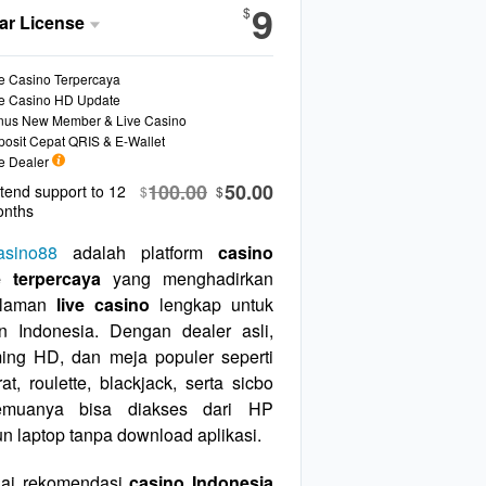
9
$
ar License
88
lar License
$
SELECTED
luded:
e Casino Terpercaya
luded:
casino88 menyediakan banyak
ve Casino HD Update
luded:
nus New Member & Live Casino
ainan dan sangat merekomendasikan
luded:
osit Cepat QRIS & E-Wallet
 Casino Online yang sangat gacor untuk
luded:
e Dealer
a playernya yang telah merasa puas
100.00
50.00
tend support to 12
an hasilnya.
$
$
nths
asino88
adalah platform
casino
e terpercaya
yang menghadirkan
alaman
live casino
lengkap untuk
n Indonesia. Dengan dealer asli,
ming HD, dan meja populer seperti
at, roulette, blackjack, serta sicbo
muanya bisa diakses dari HP
 laptop tanpa download aplikasi.
ai rekomendasi
casino Indonesia