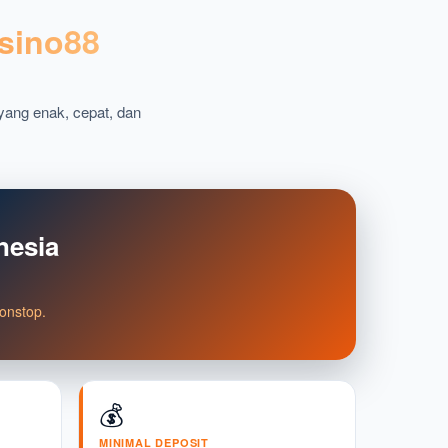
sino88
 yang enak, cepat, dan
nesia
nonstop.
💰
MINIMAL DEPOSIT