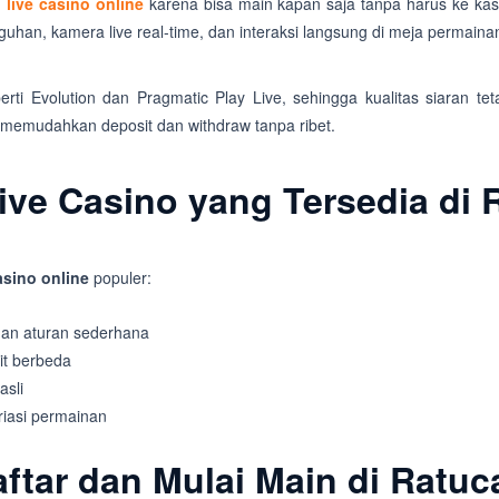
h
live casino online
karena bisa main kapan saja tanpa harus ke kasi
han, kamera live real-time, dan interaksi langsung di meja permaina
ti Evolution dan Pragmatic Play Live, sehingga kualitas siaran te
memudahkan deposit dan withdraw tanpa ribet.
ive Casino yang Tersedia di 
asino online
populer:
gan aturan sederhana
it berbeda
asli
riasi permainan
ftar dan Mulai Main di Ratu