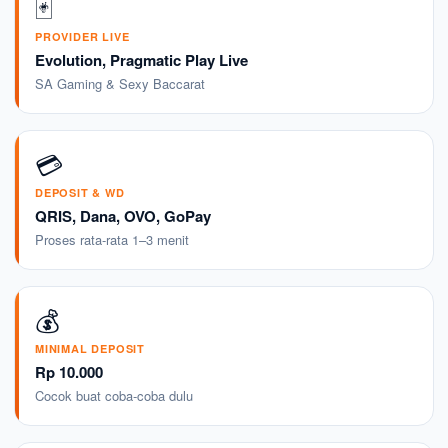
🃏
PROVIDER LIVE
Evolution, Pragmatic Play Live
SA Gaming & Sexy Baccarat
💳
DEPOSIT & WD
QRIS, Dana, OVO, GoPay
Proses rata-rata 1–3 menit
💰
MINIMAL DEPOSIT
Rp 10.000
Cocok buat coba-coba dulu