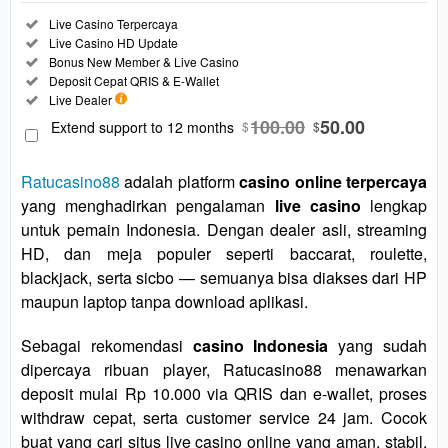
Regular
Included:
Live Casino Terpercaya
License
Included:
Live Casino HD Update
SELECTED
Included:
Bonus New Member & Live Casino
88
$
Included:
Deposit Cepat QRIS & E-Wallet
Included:
Live Dealer
Ratucasino88
100.00
50.00
menyediakan
Extend support to 12 months
$
$
banyak permainan
dan sangat
Ratucasino88
adalah platform
casino online terpercaya
merekomendasikan
yang menghadirkan pengalaman
live casino
lengkap
Live Casino Online
untuk pemain Indonesia. Dengan dealer asli, streaming
yang sangat gacor
HD, dan meja populer seperti baccarat, roulette,
untuk semua
playernya yang
blackjack, serta sicbo — semuanya bisa diakses dari HP
telah merasa puas
maupun laptop tanpa download aplikasi.
dengan hasilnya.
Sebagai rekomendasi
casino Indonesia
yang sudah
View
dipercaya ribuan player, Ratucasino88 menawarkan
license
deposit mulai Rp 10.000 via QRIS dan e-wallet, proses
details
withdraw cepat, serta customer service 24 jam. Cocok
buat yang cari situs live casino online yang aman, stabil,