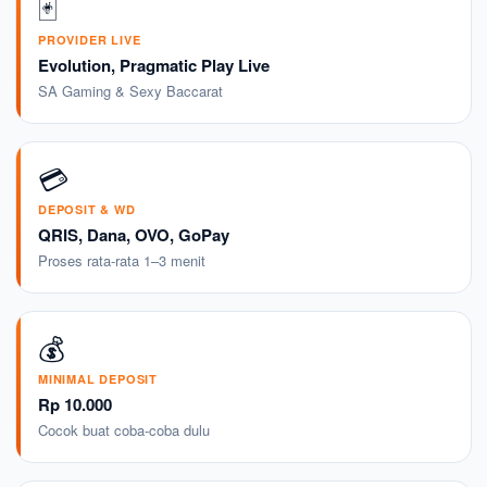
🃏
PROVIDER LIVE
Evolution, Pragmatic Play Live
SA Gaming & Sexy Baccarat
💳
DEPOSIT & WD
QRIS, Dana, OVO, GoPay
Proses rata-rata 1–3 menit
💰
MINIMAL DEPOSIT
Rp 10.000
Cocok buat coba-coba dulu