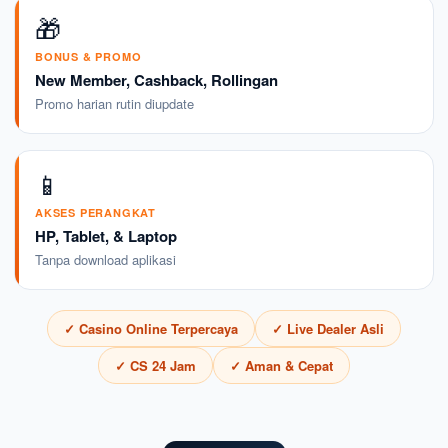
🎁
BONUS & PROMO
New Member, Cashback, Rollingan
Promo harian rutin diupdate
📱
AKSES PERANGKAT
HP, Tablet, & Laptop
Tanpa download aplikasi
✓ Casino Online Terpercaya
✓ Live Dealer Asli
✓ CS 24 Jam
✓ Aman & Cepat