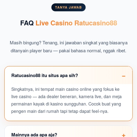
TANYA JAWAB
FAQ
Live Casino Ratucasino88
Masih bingung? Tenang, ini jawaban singkat yang biasanya
ditanyain player baru — pakai bahasa normal, nggak ribet.
Ratucasino88 itu situs apa sih?
Singkatnya, ini tempat main casino online yang fokus ke
live casino — ada dealer beneran, kamera live, dan meja
permainan kayak di kasino sungguhan. Cocok buat yang
pengen main dari rumah tapi tetap dapat feel-nya.
Mainnya ada apa aja?