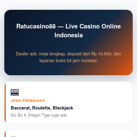
Ratucasino88 — Live Casino Online
Indonesia
Dealer asli, meja lengkap, deposit dari Rp 10.000, dan
layanan buka 24 jam nonstop.
🎰
JENIS PERMAINAN
Baccarat, Roulette, Blackjack
Sic Bo & Dragon Tiger juga ada