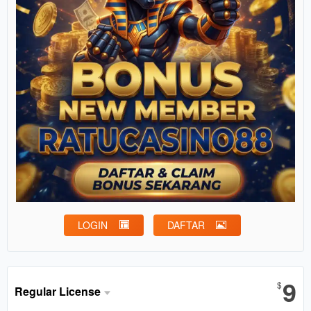
LOGIN
DAFTAR
Show More
9
$
Regular License