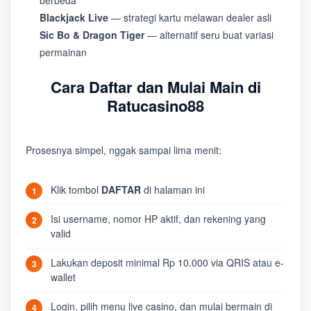
berbeda
Blackjack Live
— strategi kartu melawan dealer asli
Sic Bo & Dragon Tiger
— alternatif seru buat variasi
permainan
Cara Daftar dan Mulai Main di
Ratucasino88
Prosesnya simpel, nggak sampai lima menit:
Klik tombol
DAFTAR
di halaman ini
Isi username, nomor HP aktif, dan rekening yang
valid
Lakukan deposit minimal Rp 10.000 via QRIS atau e-
wallet
Login, pilih menu live casino, dan mulai bermain di