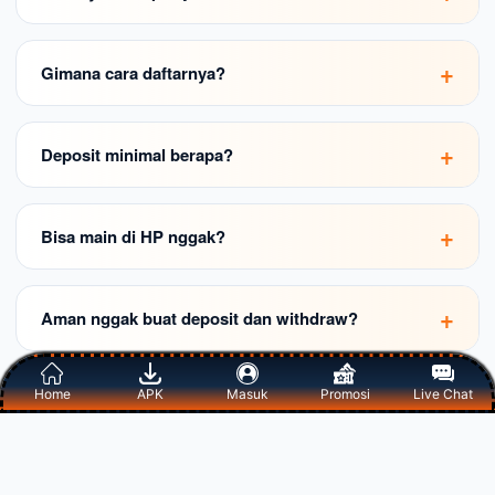
Gimana cara daftarnya?
Deposit minimal berapa?
Bisa main di HP nggak?
Aman nggak buat deposit dan withdraw?
Home
APK
Masuk
Promosi
Live Chat