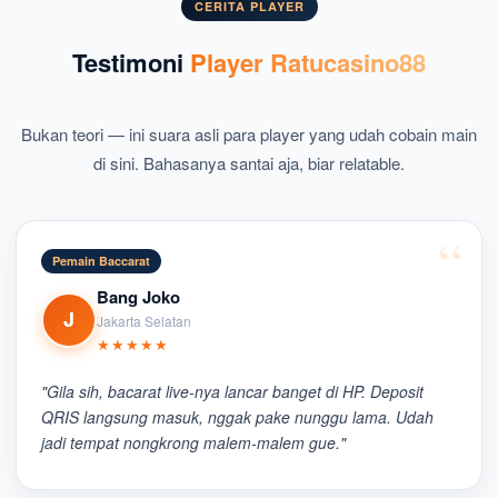
CERITA PLAYER
Testimoni
Player Ratucasino88
Bukan teori — ini suara asli para player yang udah cobain main
di sini. Bahasanya santai aja, biar relatable.
Pemain Baccarat
Bang Joko
J
Jakarta Selatan
★★★★★
"Gila sih, bacarat live-nya lancar banget di HP. Deposit
QRIS langsung masuk, nggak pake nunggu lama. Udah
jadi tempat nongkrong malem-malem gue."