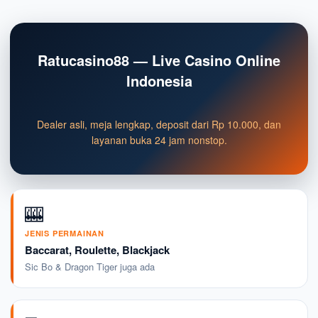
Ratucasino88 — Live Casino Online
Indonesia
Dealer asli, meja lengkap, deposit dari Rp 10.000, dan
layanan buka 24 jam nonstop.
🎰
JENIS PERMAINAN
Baccarat, Roulette, Blackjack
Sic Bo & Dragon Tiger juga ada