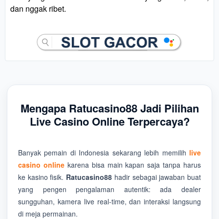
dan nggak ribet.
Mengapa Ratucasino88 Jadi Pilihan
Live Casino Online Terpercaya?
Banyak pemain di Indonesia sekarang lebih memilih
live
casino online
karena bisa main kapan saja tanpa harus
ke kasino fisik.
Ratucasino88
hadir sebagai jawaban buat
yang pengen pengalaman autentik: ada dealer
sungguhan, kamera live real-time, dan interaksi langsung
di meja permainan.