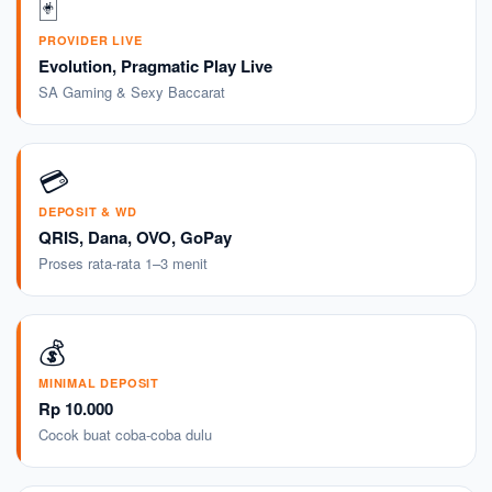
🃏
PROVIDER LIVE
Evolution, Pragmatic Play Live
SA Gaming & Sexy Baccarat
💳
DEPOSIT & WD
QRIS, Dana, OVO, GoPay
Proses rata-rata 1–3 menit
💰
MINIMAL DEPOSIT
Rp 10.000
Cocok buat coba-coba dulu