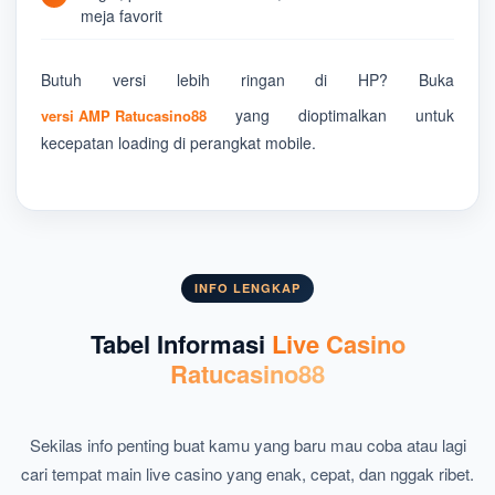
meja favorit
Butuh versi lebih ringan di HP? Buka
yang dioptimalkan untuk
versi AMP Ratucasino88
kecepatan loading di perangkat mobile.
INFO LENGKAP
Tabel Informasi
Live Casino
Ratucasino88
Sekilas info penting buat kamu yang baru mau coba atau lagi
cari tempat main live casino yang enak, cepat, dan nggak ribet.