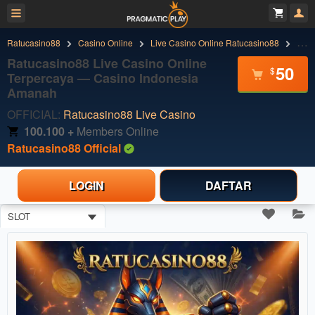
Ratucasino88
Casino Online
Live Casino Online Ratucasino88
Ratu
Ratucasino88 Live Casino Online
50
$
Terpercaya — Casino Indonesia
Amanah
OFFICIAL:
Ratucasino88 Live Casino
100.100 +
Members Online
Ratucasino88 Official
LOGIN
DAFTAR
SLOT