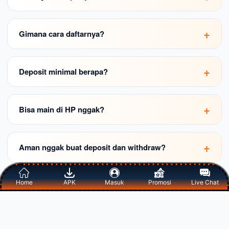
Gimana cara daftarnya?
Deposit minimal berapa?
Bisa main di HP nggak?
Aman nggak buat deposit dan withdraw?
Home
APK
Masuk
Promosi
Live Chat